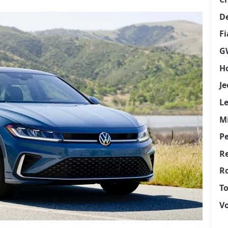
D
Fi
G
H
Je
L
Mi
P
R
Ro
T
V