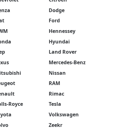
enza
Dodge
at
Ford
WM
Hennessey
onda
Hyundai
ep
Land Rover
exus
Mercedes-Benz
tsubishi
Nissan
eugeot
RAM
enault
Rimac
lls-Royce
Tesla
oyota
Volkswagen
olvo
Zeekr