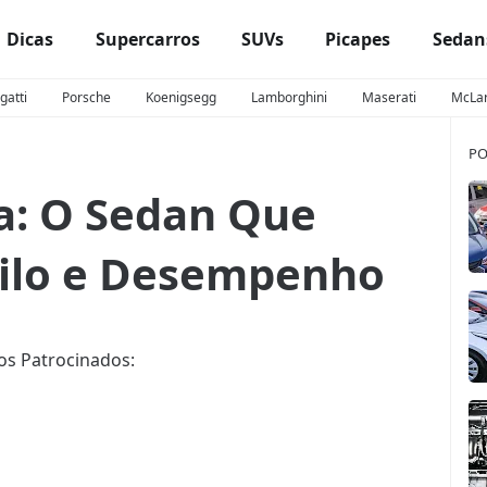
Dicas
Supercarros
SUVs
Picapes
Sedan
gatti
Porsche
Koenigsegg
Lamborghini
Maserati
McLa
PO
a: O Sedan Que
tilo e Desempenho
os Patrocinados: