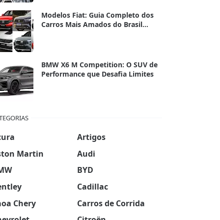
Modelos Fiat: Guia Completo dos
Carros Mais Amados do Brasil
(2024/2025)
BMW X6 M Competition: O SUV de
Performance que Desafia Limites
TEGORIAS
cura
Artigos
ston Martin
Audi
MW
BYD
entley
Cadillac
aoa Chery
Carros de Corrida
hevrolet
Citroën