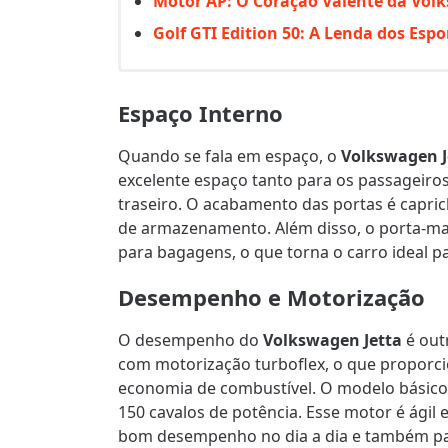
Motor AP: O Coração Valente da Vol
Golf GTI Edition 50: A Lenda dos Esp
Espaço Interno
Quando se fala em espaço, o
Volkswagen J
excelente espaço tanto para os passageiro
traseiro. O acabamento das portas é capri
de armazenamento. Além disso, o porta-mal
para bagagens, o que torna o carro ideal p
Desempenho e Motorização
O desempenho do
Volkswagen Jetta
é out
com motorização turboflex, o que proporc
economia de combustível. O modelo básico
150 cavalos de potência. Esse motor é ágil
bom desempenho no dia a dia e também par