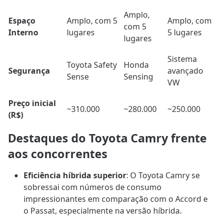
Amplo,
Espaço
Amplo, com 5
Amplo, com
com 5
Interno
lugares
5 lugares
lugares
Sistema
Toyota Safety
Honda
Segurança
avançado
Sense
Sensing
VW
Preço inicial
~310.000
~280.000
~250.000
(R$)
Destaques do Toyota Camry frente
aos concorrentes
Eficiência híbrida superior
: O Toyota Camry se
sobressai com números de consumo
impressionantes em comparação com o Accord e
o Passat, especialmente na versão híbrida.