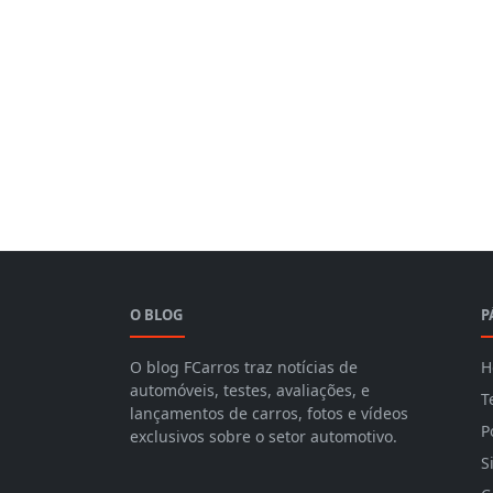
O BLOG
P
O blog FCarros traz notícias de
H
automóveis, testes, avaliações, e
T
lançamentos de carros, fotos e vídeos
P
exclusivos sobre o setor automotivo.
S