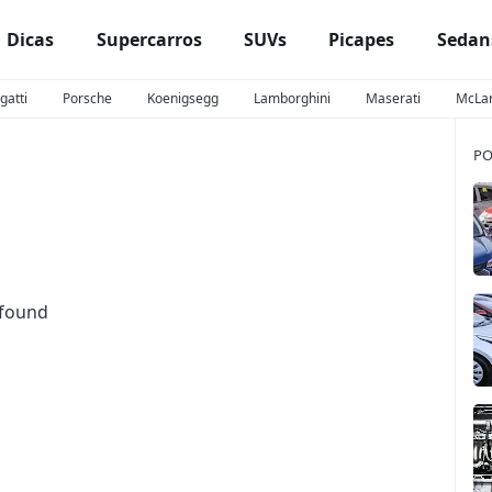
Dicas
Supercarros
SUVs
Picapes
Sedan
gatti
Porsche
Koenigsegg
Lamborghini
Maserati
McLa
PO
 found