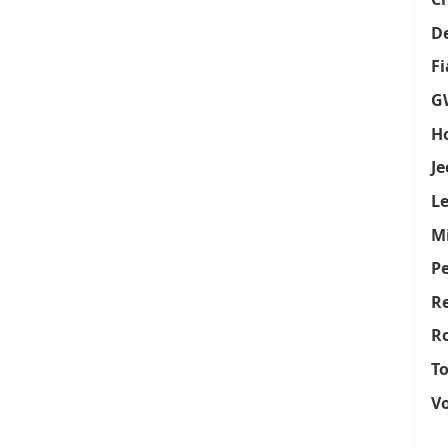
D
Fi
G
H
Je
L
Mi
P
R
Ro
T
V