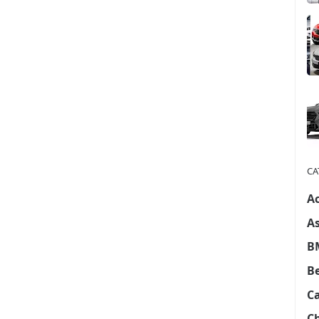
CA
A
A
B
B
C
C