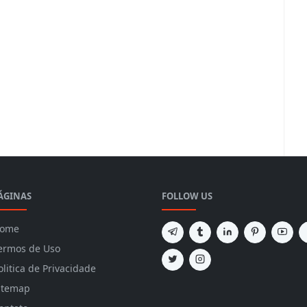
ÁGINAS
FOLLOW US
ome
ermos de Uso
olitica de Privacidade
itemap