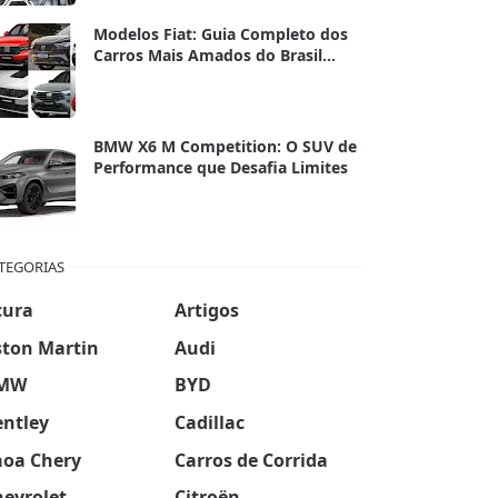
Modelos Fiat: Guia Completo dos
Carros Mais Amados do Brasil
(2024/2025)
BMW X6 M Competition: O SUV de
Performance que Desafia Limites
TEGORIAS
cura
Artigos
ston Martin
Audi
MW
BYD
entley
Cadillac
aoa Chery
Carros de Corrida
hevrolet
Citroën