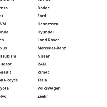
enza
Dodge
at
Ford
WM
Hennessey
onda
Hyundai
ep
Land Rover
exus
Mercedes-Benz
tsubishi
Nissan
eugeot
RAM
enault
Rimac
lls-Royce
Tesla
oyota
Volkswagen
olvo
Zeekr