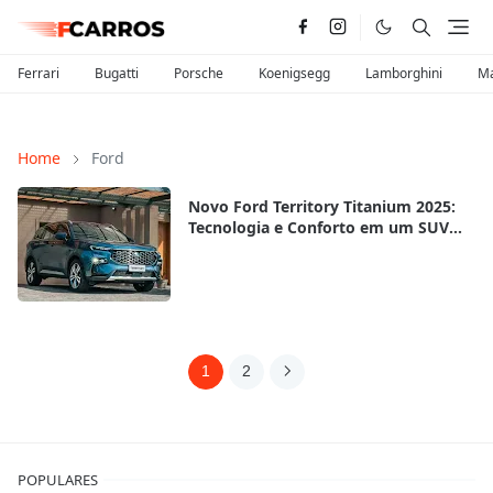
Ferrari
Bugatti
Porsche
Koenigsegg
Lamborghini
Ma
Home
Ford
Novo Ford Territory Titanium 2025:
Tecnologia e Conforto em um SUV
Sofisticado
1
2
POPULARES